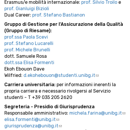
Erasmus/e mobilità internazionale:
prof. Silvio Troilo
e
prof. Gianluigi Bizioli
Dual Career:
prof. Stefano Bastianon
Gruppo di Gestione per l'Assicurazione della Qualità
(Gruppo di Riesame):
prof.ssa Paola Scevi
prof. Stefano Lucarelli
prof. Michele Brunelli
dott. Samuele Rosa
dott.ssa Elisa Formenti
Ekoh Ebouon Dave
Wilfried:
d.ekohebouon@studenti.unibg.it
(link
sends
Carriera universitaria:
per informazioni inerenti la
e-
propria carriera e necessario rivolgersi al Servizio
mail)
studenti - T +39 035 205 2620
Segreteria - Presidio di Giurisprudenza
Responsabile amministrativo:
michela.farina@unibg.it
(lin
elisa.formenti@unibg.it
(link
sen
giurisprudenza@unibg.it
sends
(link
e-