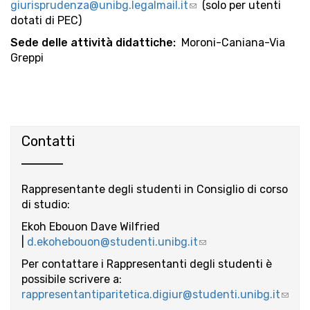
giurisprudenza@unibg.legalmail.it
e-
sends
(link
(solo per utenti
mai
dotati di PEC)
mail)
e-
sends
mail)
e-
Sede delle attività didattiche:
Moroni-Caniana-Via
mail)
Greppi
Contatti
Rappresentante degli studenti in Consiglio di corso
di studio:
Ekoh Ebouon Dave Wilfried
|
d.ekohebouon@studenti.unibg.it
(link
sends
Per contattare i Rappresentanti degli studenti è
e-
possibile scrivere a:
mail)
rappresentantiparitetica.digiur@studenti.unibg.it
(link
send