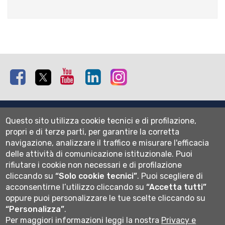
e-
mail)
Facebook
Twitter
Youtube
Linkedin
Instagram
Mappa del sito
Questo sito utilizza cookie tecnici e di profilazione,
Normativa cookie
propri e di terze parti, per garantire la corretta
Informativa privacy
navigazione, analizzare il traffico e misurare l'efficacia
Cookie settings
delle attività di comunicazione istituzionale.
Puoi
rifiutare i cookie non necessari e di profilazione
Wi-fi
cliccando su
“Solo cookie tecnici”
.
Puoi scegliere di
Webmail
acconsentirne l’utilizzo cliccando su
“Accetta tutti”
oppure puoi personalizzare le tue scelte cliccando su
“Personalizza”
.
Per maggiori informazioni leggi la nostra
Privacy e
Università degli studi di Bergamo