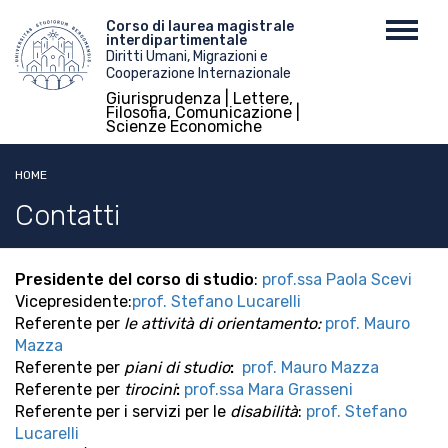
Salta
Menu
Corso di laurea magistrale
Toggl
al
interdipartimentale
top
navig
contenuto
Diritti Umani, Migrazioni e
Cooperazione Internazionale
principale
Giurisprudenza | Lettere,
Filosofia, Comunicazione |
Scienze Economiche
HOME
Contatti
Presidente del corso di studio
:
prof.ssa Paola Scevi
Vicepresidente:
prof. Stefano Lucarelli
Referente per
le attività di orientamento:
prof. Mauro
Mazza
Referente per
piani di studio
:
prof. Mauro Mazza
Referente per
tirocini
:
prof.ssa Mara Grasseni
Referente per i servizi per le
disabilità
:
prof. Stefano
Lucarelli