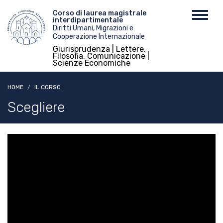
Salta
Menu
Corso di laurea magistrale
Toggl
al
interdipartimentale
top
navig
contenuto
Diritti Umani, Migrazioni e
Cooperazione Internazionale
principale
Giurisprudenza | Lettere,
Filosofia, Comunicazione |
Scienze Economiche
HOME
IL CORSO
Scegliere