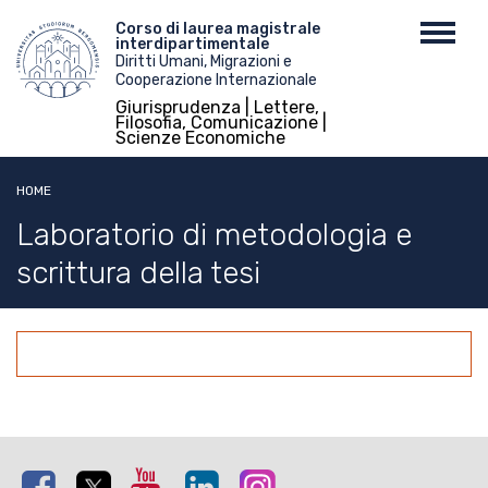
Salta
Menu
Corso di laurea magistrale
Toggl
al
interdipartimentale
top
navig
contenuto
Diritti Umani, Migrazioni e
Cooperazione Internazionale
principale
Giurisprudenza | Lettere,
Filosofia, Comunicazione |
Scienze Economiche
HOME
Laboratorio di metodologia e
scrittura della tesi
Facebook
Twitter
Youtube
Linkedin
Instagram