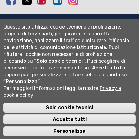
Mappa del sito
Questo sito utilizza cookie tecnici e di profilazione,
Normativa cookie
propri e di terze parti, per garantire la corretta
Informativa privacy
navigazione, analizzare il traffico e misurare l'efficacia
Cookie settings
delle attività di comunicazione istituzionale.
Puoi
rifiutare i cookie non necessari e di profilazione
Wi-fi
cliccando su
“Solo cookie tecnici”
.
Puoi scegliere di
Webmail
acconsentirne l’utilizzo cliccando su
“Accetta tutti”
oppure puoi personalizzare le tue scelte cliccando su
“Personalizza”
.
Per maggiori informazioni leggi la nostra
Privacy e
Università degli studi di Bergamo
cookie policy
via Salvecchio 19
24129 Bergamo
Cod. Fiscale 80004350163
Solo cookie tecnici
P.IVA 01612800167
Centralino 035 2052111
Accetta tutti
Personalizza